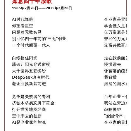
如意四十年放歌
1985年2月28日——2025年2月28日
AI时代降临
企业家是冒险
仰望着星空
学会低头是抬
闪耀着无数智灵
亿万富豪是昙
别回忆四十年前的“三无”创业
曾经的万元户
一个时代颠覆一代人
先富共致富才
白纸挡住阳光
走在我前面的
舔破让阳光穿透窗棂
慢慢远去
大千世界五彩缤纷
像寥落的疏星
DeepSeek改变时代
我背后
老企业换新装前进
汹涌的潮水正
竞争是失败者的专利
百年企业三代
挤独木桥易忘脚下黄金
我站在旁边或
打开世界地图经商
敲响警钟
空中来去的创新
“爱国情怀，为
AI是企业家的智魂
企业家的目标