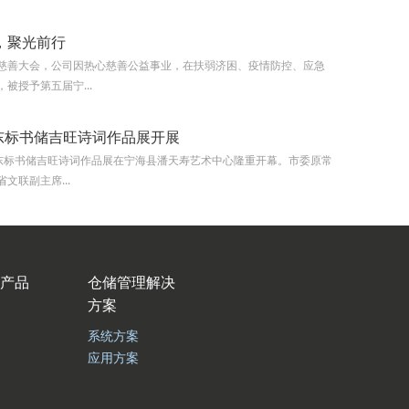
，聚光前行
慈善大会，公司因热心慈善公益事业，在扶弱济困、疫情防控、应急
被授予第五届宁...
杨东标书储吉旺诗词作品展开展
杨东标书储吉旺诗词作品展在宁海县潘天寿艺术中心隆重开幕。市委原常
文联副主席...
产品
仓储管理解决
方案
系统方案
应用方案