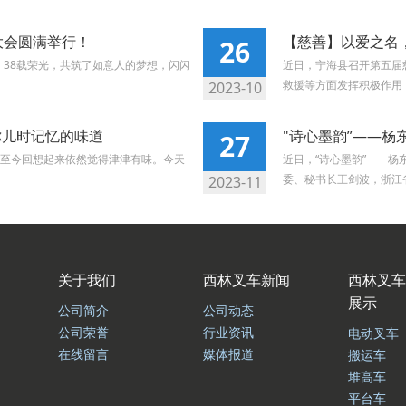
大会圆满举行！
【慈善】以爱之名
26
！38载荣光，共筑了如意人的梦想，闪闪
近日，宁海县召开第五届
救援等方面发挥积极作用，
2023-10
你儿时记忆的味道
"诗心墨韵”——
27
至今回想起来依然觉得津津有味。今天
近日，“诗心墨韵”——
委、秘书长王剑波，浙江省
2023-11
关于我们
西林叉车新闻
西林叉车
展示
公司简介
公司动态
公司荣誉
行业资讯
电动叉车
在线留言
媒体报道
搬运车
堆高车
平台车