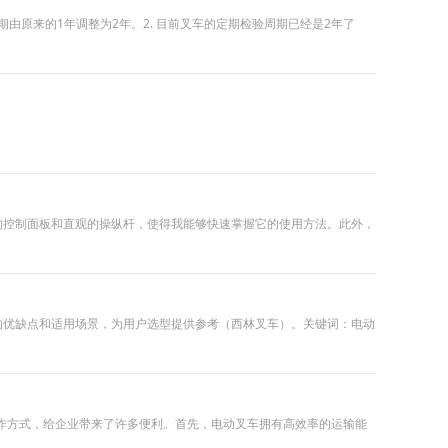
验周期由原来的1年调整为2年。2. 目前叉车的定期检验周期已经是2年了
的控制面板和直观的操纵杆，使得我能够快速掌握它的使用方法。此外，
的优缺点和适用场景，为用户选型提供参考（西林叉车）。关键词：电动
作方式，给企业带来了许多便利。首先，电动叉车拥有高效率的运输能