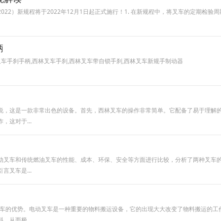
—2022）新规程将于2022年12月1日起正式施行！1. 在新规程中，将叉车的定期检
柄
西林叉车手刹手柄,西林叉车手刹,西林叉车带自锁手刹,西林叉车新规手制动器
说，这是一款非常出色的设备。首先，西林叉车的操作非常简单。它配备了易于理解
这对于...
动叉车和传统燃油叉车的性能、成本、环保、安全等方面进行比较，分析了两种叉车
叉车是...
叉车的优势。电动叉车是一种重要的物料搬运设备，它的出现大大改变了物料搬运的工
从而极...