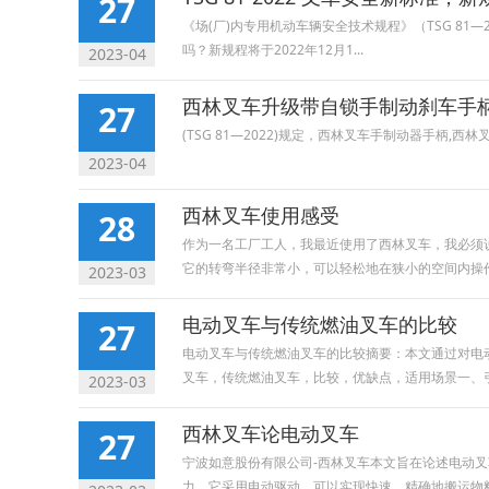
27
《场(厂)内专用机动车辆安全技术规程》（TSG 81
吗？新规程将于2022年12月1...
2023-04
西林叉车升级带自锁手制动刹车手
27
(TSG 81—2022)规定，西林叉车手制动器手柄,
2023-04
西林叉车使用感受
28
作为一名工厂工人，我最近使用了西林叉车，我必须
它的转弯半径非常小，可以轻松地在狭小的空间内操作，
2023-03
电动叉车与传统燃油叉车的比较
27
电动叉车与传统燃油叉车的比较摘要：本文通过对电
叉车，传统燃油叉车，比较，优缺点，适用场景一、引言
2023-03
西林叉车论电动叉车
27
宁波如意股份有限公司-西林叉车本文旨在论述电动
力。它采用电动驱动，可以实现快速、精确地搬运物料，