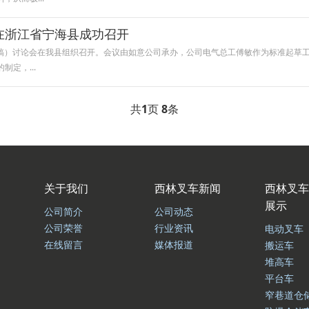
在浙江省宁海县成功召开
送审稿）讨论会在我县组织召开。会议由如意公司承办，公司电气总工傅敏作为标准起草
定，...
共
1
页
8
条
关于我们
西林叉车新闻
西林叉车
展示
公司简介
公司动态
公司荣誉
行业资讯
电动叉车
在线留言
媒体报道
搬运车
堆高车
平台车
窄巷道仓