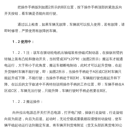
把操作手柄扳到如图2所示的B区位置，按下操作手柄顶部的紧急反向
开关按钮，看车辆是否能向前行驶。
通过以上检查，如果车辆无故障，车辆就可以投入使用，若有故障，请
即时修理，严禁使用有故障的车辆。
1．2 使用中：
1．2．1 注：该车在驱动轮电机出轴端装有傍磁式制动器，在操纵转臂的
转轴上装有凸轮和微动开关，当转臂成30°±20°时（如图2所示）搬运车才能通
电运行，大于和小于此角度，搬运车都断电制动，此时才可以起升货物，在起
升货物时车辆不能行驶，即：如图2所示，当操作手柄处于A区或C区时车辆只
能起升或下降，不能行驶；当操作手柄处于B区时，车辆能行驶也能起升和下
降。在以后的文字叙述中不再特别说明操作手柄的工作位置，即：车辆手柄在A
区或C区，车辆无法行驶，只能升降，车辆行驶时手柄必然要在B区。
1．2．2 搬运操作：
向外拉出电源总开关打开总电源，打开电门锁，操纵行走旋钮，行走旋钮
向前为前进，向后为后退。起动时，无论空载或重载都应缓慢转动旋钮，使车
辆平稳起动运行达到额定车速。将车辆开到货堆附近（货叉头部距离货堆30公