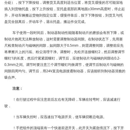
分处），按下下降按钮，调整货叉高度到适当位置，将货叉缓慢的尽可能深地
插入到货物托盘，按下上升按钮，至托盘底部距离地面≥30mm高度时，停止起
升，开动车辆搬运货物到指定位置，缓慢停靠后，按下下降按钮，到货叉与托
盘完全脱离后，开动车子，退出托盘。搬运作业完成。
车子使用一段时间后，制动器制动性能随着制动片的磨损会有所下降，或
制动片抱死无法释放制动，这时需要调整制动器间隙。在制动状态下，先用塞
尺检查制动片与磁钢的间隙，如间隙大于0.5mm，则需调整间隙，调整前应先
将摩擦片上的污垢、粉尘清理干净。调整时，先松开连接螺钉2，然后调整调节
螺钉1的长度，然后拧紧紧固螺钉，调节后，应使制动片与磁钢的间隙在0.2-
0.3mm之间。调节时要注意三个调节螺钉均衡调节，使调节后制动片与磁钢的
间隙四周均匀。调节后，用24V直流电源接通制动器，应该能听到制动器清脆的
吸合声。
注意：
！在行驶过程中应注意前后左右有无障碍，车辆在转弯时，应该减速行
驶，
！当车辆失控时，应迅速拉下电源开关，使车辆切断总电源。
！手把组件的顶端装有一个快速前进开关，此开关为紧急情况下，按下开