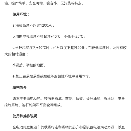
稳、操作简单、安全可靠、噪音小、无污染等特点。
使用环境：
a.海拔高度不超过1200米；
b.周围空气温度不得超过+40℃，不低于-25℃；
c.当环境温度为+40℃时，相对湿度不超过50%，在较低温度时，允许有较
大的相对湿度；
d.硬质、平坦的地面。
e.禁止在易燃易爆或酸碱等腐蚀性环境中使用本车。
结构简介
该车主要由电动轮、转向器总成、前架、后架、提升油缸、液压站、电器
控制系统、连杆轮架和平衡轮等组成。
使用和操作说明
全电动托盘搬运车的载货行走和货物的起升都是以蓄电池为动力源，以直