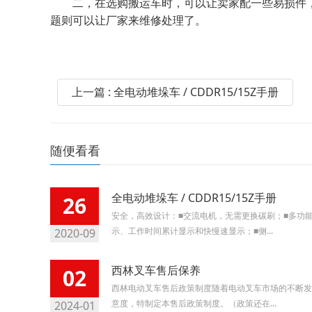
二，在选购搬运车时，可以让卖家配一些易损件，
题则可以让厂家来维修处理了。
上一篇 : 全电动堆垛车 / CDDR15/15Z手册
随便看看
全电动堆垛车 / CDDR15/15Z手册
26
安全，高效设计：■交流电机，无需更换碳刷；■多功
示、工作时间累计显示和快慢速显示；■侧...
2020-09
西林叉车售后保养
02
西林电动叉车售后政策制度随着电动叉车市场的不断发
意度，特制定本售后政策制度。（政策还在...
2024-01