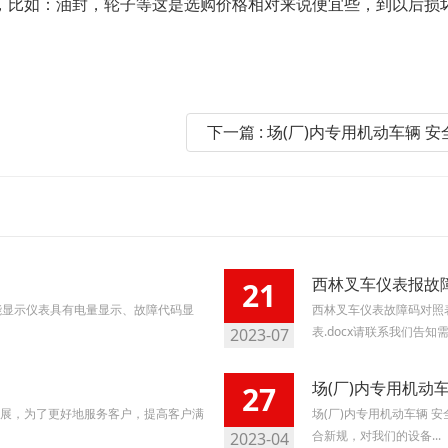
比如：油封，轮子等这是选购价格相对来说便宜些，到以后损坏
下一篇 : 场(厂)内专用机动车辆 安
西林叉车仪表报故
21
能显示仪表具有电量显示、故障代码显
西林叉车仪表故障码对照表
表.docx请联系我们告知需
2023-07
场(厂)内专用机动
27
展，为了更好地服务客户，提高客户满
场(厂)内专用机动车辆 安
合新规，对我们的设备...
2023-04